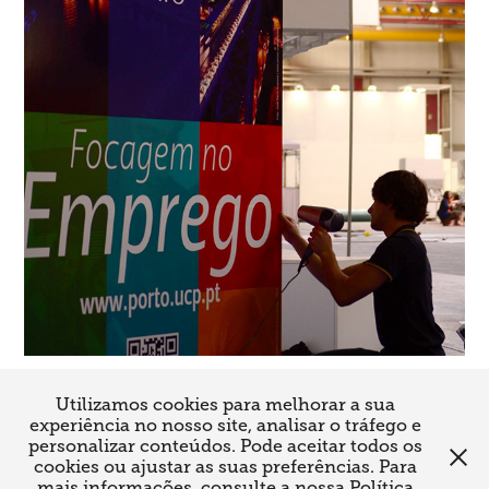
Utilizamos cookies para melhorar a sua
↑
Back to Top
experiência no nosso site, analisar o tráfego e
personalizar conteúdos. Pode aceitar todos os
cookies ou ajustar as suas preferências. Para
mais informações, consulte a nossa Política
CutLab - Graphic Specialists é uma marca Cutters Label Lda. Todos os